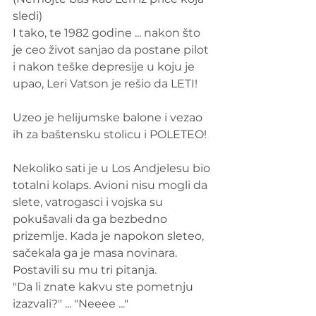
sledi)
I tako, te 1982 godine ... nakon što 
je ceo život sanjao da postane pilot 
i nakon teške depresije u koju je 
upao, Leri Vatson je rešio da LETI!
Uzeo je helijumske balone i vezao 
ih za baštensku stolicu i POLETEO! 
Nekoliko sati je u Los Andjelesu bio 
totalni kolaps. Avioni nisu mogli da 
slete, vatrogasci i vojska su 
pokušavali da ga bezbedno 
prizemlje. Kada je napokon sleteo, 
sačekala ga je masa novinara. 
Postavili su mu tri pitanja.
"Da li znate kakvu ste pometnju 
izazvali?" ... "Neeee ..."