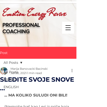
Emotion Energy Revive
PROFESSIONAL
COACHING
Post
All Posts
Marija Banovacki Bacinski
All Posts
Jul 30, 2021
1 min read
SLEDITE SVOJE SNOVE
SRPSKI
...
ENGLISH
... MA KOLIKO SULUDI ONI BILI!
(Nemojte baš kao Leri iz priče koja 