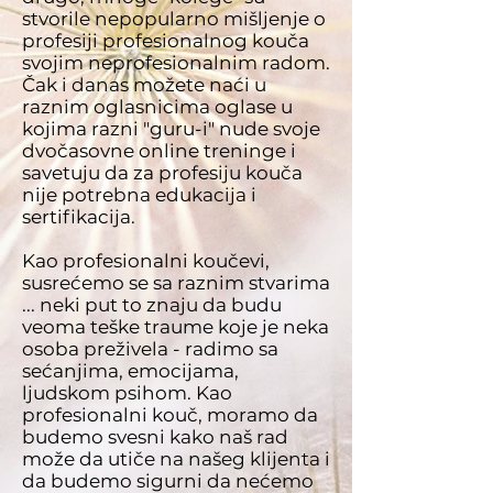
stvorile nepopularno mišljenje o
profesiji profesionalnog kouča
svojim neprofesionalnim radom.
Čak i danas možete naći u
raznim oglasnicima oglase u
kojima razni "guru-i" nude svoje
dvočasovne online treninge i
savetuju da za profesiju kouča
nije potrebna edukacija i
sertifikacija.
Kao profesionalni koučevi,
susrećemo se sa raznim stvarima
... neki put to znaju da budu
veoma teške traume koje je neka
osoba preživela - radimo sa
sećanjima, emocijama,
ljudskom psihom. Kao
profesionalni kouč, moramo da
budemo svesni kako naš rad
može da utiče na našeg klijenta i
da budemo sigurni da nećemo