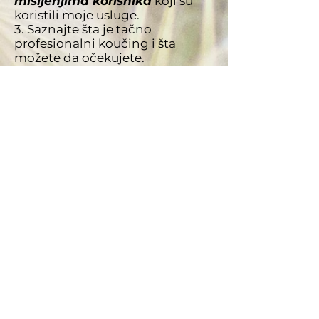
mišljenjima korisnika
koji su
koristili moje usluge.
3. Saznajte šta je tačno
profesionalni koučing i šta
možete da očekujete.
Hvala na poverenju i vremenu
izdvojenom da se informišete!