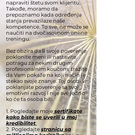
napraviti štetu svom klijentu.
Takođe, moramo da
prepoznamo kada određenja
stanja prevazilaze naše
kompetence. To sve, ne može se
naučiti na dvočasovnom online
treningu.
Bez obzira da li svoje poverenje
poklonite meni ili nastavite
potragu za nekim drugim
profesionalnim koučom, tražite
da Vam pokaže na koji način je
stekao svoje znanje. Toj osobi vi
poklanjate poverenje sa svoj
emotivni razvoj i nije sve jedno
ko će ta osoba biti.
1. Pogledajte moje
sertifikate
kako biste se uverili u moj
kredibilitet
.
2. Pogledajte
stranicu sa