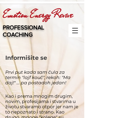
Emotion Energy Revive
PROFESSIONAL
COACHING
Informišite se
Prvi put kada sam čula za
termin "lajf kouč", rekoh: "Ma
daj!" ... pa postadoh jedan!
Kao i prema mnogim drugim,
novim, profesijama i stvarima u
životu stvaramo otpor jer nam je
to nepoznato i strano. Kao
drugo, mnoge "kolege" su